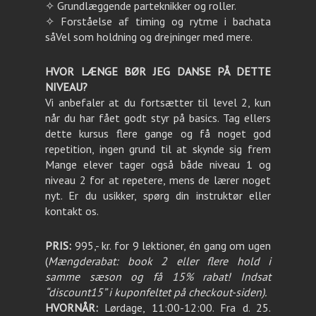
✧ Grundlæggende parteknikker og roller.
✧ Forståelse af timing og rytme i bachata
såVel som holdning og drejninger med mere.
HVOR LÆNGE BØR JEG DANSE PÅ DETTE
NIVEAU?
Vi anbefaler at du fortsætter til level 2, kun
når du har fået godt styr på basics. Tag ellers
dette kursus flere gange og få noget god
repetition, ingen grund til at skynde sig frem
Mange elever tager også både niveau 1 og
niveau 2 for at repetere, mens de lærer noget
nyt. Er du usikker, spørg din instruktør eller
kontakt os.
PRIS:
995,- kr. for 9 lektioner, én gang om ugen
(
Mængderabat: book 2 eller flere hold i
samme sæson og få 15% rabat! Indsat
“discount15” i kuponfeltet på checkout-siden).
HVORNÅR:
Lørdage, 11:00-12:00. Fra d. 25.