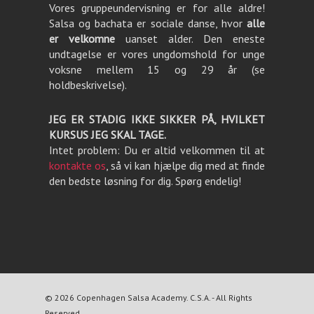
Vores gruppeundervisning er for alle aldre!
Salsa og bachata er sociale danse, hvor
alle
er velkomne
uanset alder. Den eneste
undtagelse er vores ungdomshold for unge
voksne mellem 15 og 29 år (se
holdbeskrivelse).
JEG ER STADIG IKKE SIKKER PÅ, HVILKET
KURSUS JEG SKAL TAGE.
Intet problem: Du er altid velkommen til at
kontakte os
, så vi kan hjælpe dig med at finde
den bedste løsning for dig. Spørg endelig!
© 2026 Copenhagen Salsa Academy. C.S.A. - All Rights
Reserved.