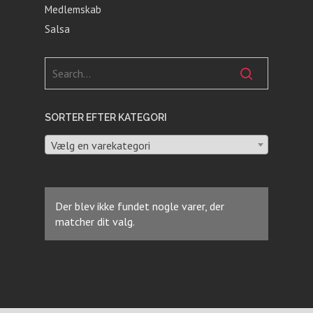
Medlemskab
Salsa
SORTER EFTER KATEGORI
Vælg en varekategori
Der blev ikke fundet nogle varer, der
matcher dit valg.