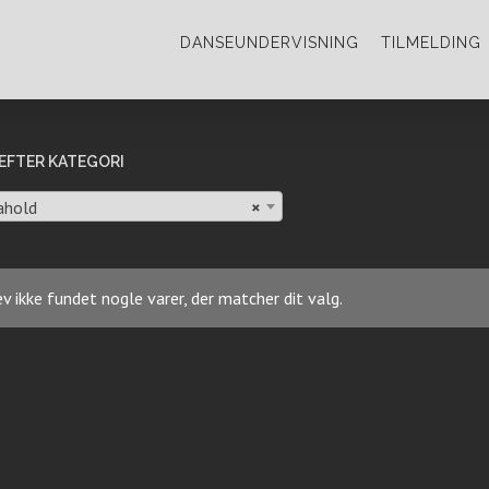
DANSEUNDERVISNING
TILMELDING
EFTER KATEGORI
ahold
×
v ikke fundet nogle varer, der matcher dit valg.