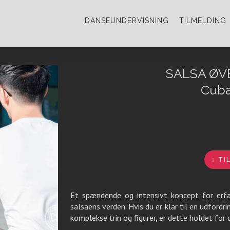
DANSEUNDERVISNING
TILMELDING
SALSA ØVE
Cuba
↓ TI
Et spændende og intensivt koncept for erfarn
salsaens verden. Hvis du er klar til en udfor
komplekse trin og figurer, er dette holdet for d