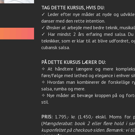
TAG DETTE KURSUS, HVIS DU:
✓ Leder efter nye måder at nyde og udvikle 
danser med den rette intention.
✓ Ønsker at arbejde med bedre teknik, musikal
✓ Har mindst 2 års erfaring med salsa. Du
teknikker, som er klar til at blive udfordret, 
cubansk salsa.
PÅ DETTE KURSUS LÆRER DU:
✧ At håndtere længere og mere komplekse
føre/følge med lethed og elegance i enhver si
✧ Hvordan man kombinerer de forskellige ryt
salsa, rumba og mere.
✧ Nye måder at bevæge kroppen på og fortol
stil.
PRIS:
1.795,- kr. (1.450,- ekskl. Moms for
(
Mængderabat: book 2 eller flere hold i sa
kuponfeltet på checkout-siden. Bemærk: vi tilb