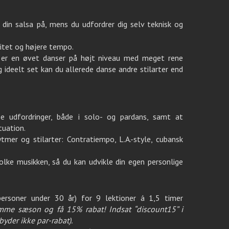
din salsa på, mens du udfordrer dig selv teknisk og
itet og højere tempo.
 er en øvet danser på højt niveau med meget rene
og ideelt set kan du allerede danse andre stilarter end
 udfordringer, både i solo- og pardans, samt at
tuation.
mer og stilarter: Contratiempo, L.A.-style, cubansk
ke musikken, så du kan udvikle din egen personlige
 personer under 30 år) for 9 lektioner á 1,5 timer
mme sæson og få 15% rabat! Indsat “discount15” i
yder ikke par-rabat).