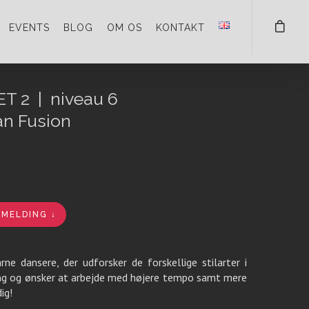
EVENTS
BLOG
OM OS
KONTAKT
T 2 | niveau 6
n Fusion
LMELDING ↓
e dansere, der udforsker de forskellige stilarter i
dring og ønsker at arbejde med højere tempo samt mere
ig!