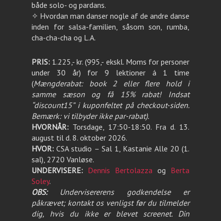
både solo- og pardans.
✧ Hvordan man danser nogle af de andre danse
inden for salsa-familien, såsom son, rumba,
cha-cha-cha og L.A.
PRIS:
1.225,- kr. (995,- ekskl. Moms for personer
under 30 år) for 9 lektioner á 1 time
(
Mængderabat: book 2 eller flere hold i
samme sæson og få 15% rabat! Indsat
“discount15” i kuponfeltet på checkout-siden.
Bemærk: vi tilbyder ikke par-rabat).
HVORNÅR:
Torsdage, 17:50-18:50. Fra d. 13.
august til d. 8. oktober 2026.
HVOR:
CSA studio – Sal 1, Kastanie Alle 20 (1.
sal), 2720 Vanløse.
UNDERVISERE:
Dennis Bertolazza
og
Berta
Soley
.
OBS:
Undervisererens godkendelse er
påkrævet; kontakt os venligst før du tilmelder
dig, hvis du ikke er blevet screenet. Din