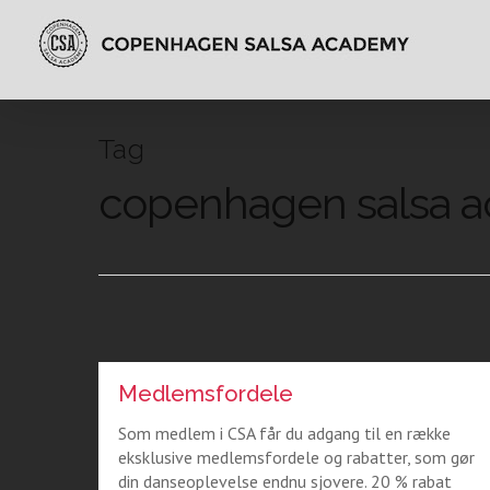
Tag
copenhagen salsa 
Medlemsfordele
Som medlem i CSA får du adgang til en række
eksklusive medlemsfordele og rabatter, som gør
din danseoplevelse endnu sjovere. 20 % rabat