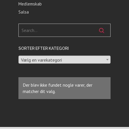
Medlemskab
Salsa
SORTER EFTER KATEGORI
Vælg en varekategori
Der blev ikke fundet nogle varer, der
matcher dit valg.