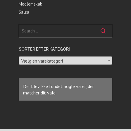
Medlemskab
Salsa
SORTER EFTER KATEGORI
Vælg en varekategori
Der blev ikke fundet nogle varer, der
matcher dit valg.