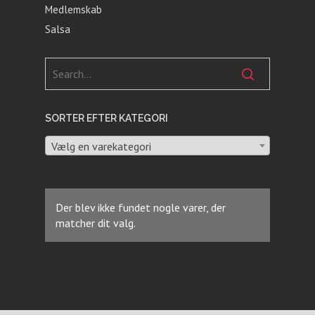
Medlemskab
Salsa
SORTER EFTER KATEGORI
Vælg en varekategori
Der blev ikke fundet nogle varer, der
matcher dit valg.