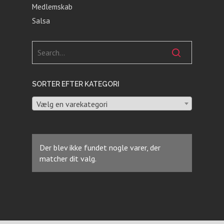
Medlemskab
Salsa
SORTER EFTER KATEGORI
Vælg en varekategori
Der blev ikke fundet nogle varer, der
matcher dit valg.