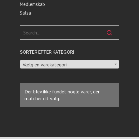
Medlemskab
Salsa
SORTER EFTER KATEGORI
Vælg en varekategori
Der blev ikke fundet nogle varer, der
matcher dit valg.