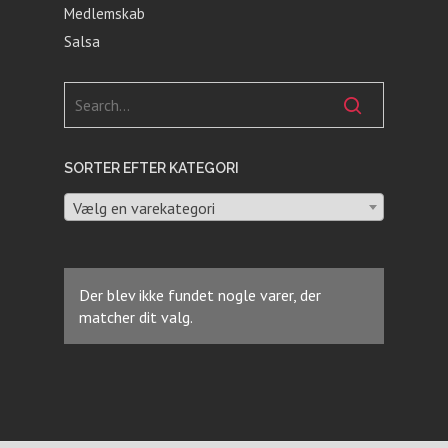
Medlemskab
Salsa
SORTER EFTER KATEGORI
Vælg en varekategori
Der blev ikke fundet nogle varer, der
matcher dit valg.